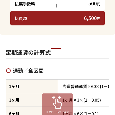
500
払戻手数料
円
6,500
払戻額
円
定期運賃の計算式
通勤／全区間
1ヶ月
片道普通運賃×60×(1－0.30
3ヶ月
1ヶ月×3×(1－0.05)
スクロールできます
6ヶ月
1ヶ月×6×(1－0.1)