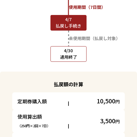
使用期間（7日間）
4/7
払戻し手続き
未使用期間（払戻し対象）
4/30
通用終了
払戻額の計算
10,500
定期券購入額
円
使用算出額
3,500
円
（250円×2回×7日）