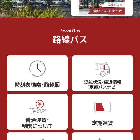
Local Bus
路線バス
混雑状況･接近情報
時刻表検索･路線図
｢京都バスナビ｣
普通運賃･
定期運賃
制度について