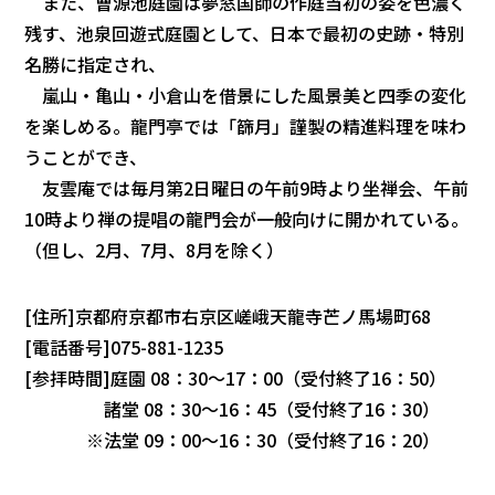
また、曹源池庭園は夢窓国師の作庭当初の姿を色濃く
残す、池泉回遊式庭園として、日本で最初の史跡・特別
名勝に指定され、
嵐山・亀山・小倉山を借景にした風景美と四季の変化
を楽しめる。龍門亭では「篩月」謹製の精進料理を味わ
うことができ、
友雲庵では毎月第2日曜日の午前9時より坐禅会、午前
10時より禅の提唱の龍門会が一般向けに開かれている。
（但し、2月、7月、8月を除く）
[住所]京都府京都市右京区嵯峨天龍寺芒ノ馬場町68
[電話番号]075-881-1235
[参拝時間]庭園 08：30～17：00（受付終了16：50）
諸堂 08：30～16：45（受付終了16：30）
※法堂 09：00～16：30（受付終了16：20）