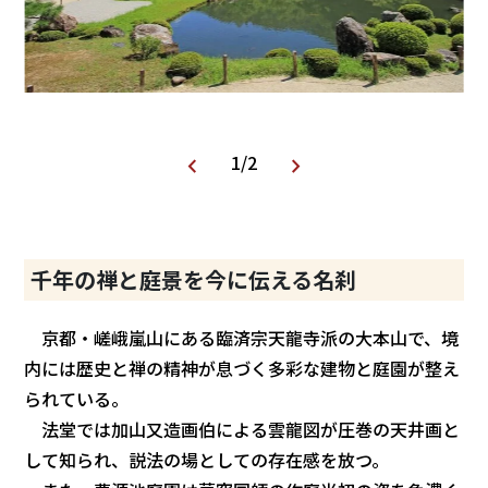
1
/
2
千年の禅と庭景を今に伝える名刹
京都・嵯峨嵐山にある臨済宗天龍寺派の大本山で、境
内には歴史と禅の精神が息づく多彩な建物と庭園が整え
られている。
法堂では加山又造画伯による雲龍図が圧巻の天井画と
して知られ、説法の場としての存在感を放つ。