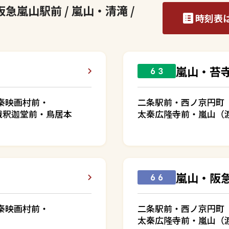
急嵐山駅前 / 嵐山・清滝 /
時刻表
嵐山・苔
６３
秦映画村前・
二条駅前・西ノ京円町
峨釈迦堂前・鳥居本
太秦広隆寺前・嵐山（
嵐山・阪
６６
秦映画村前・
二条駅前・西ノ京円町
太秦広隆寺前・嵐山（