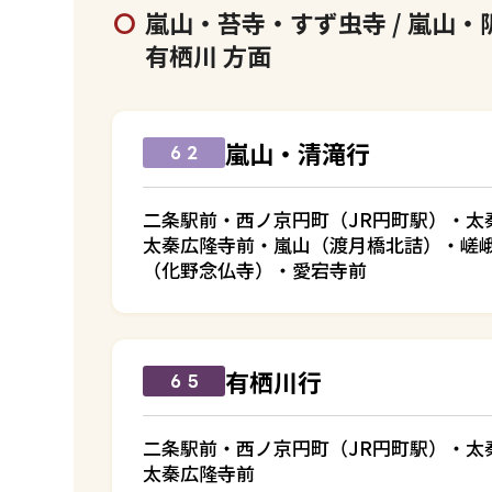
嵐山・苔寺・すず虫寺 / 嵐山・阪
有栖川 方面
嵐山・清滝行
６２
二条駅前・西ノ京円町（JR円町駅）・太
太秦広隆寺前・嵐山（渡月橋北詰）・嵯
（化野念仏寺）・愛宕寺前
有栖川行
６５
二条駅前・西ノ京円町（JR円町駅）・太
太秦広隆寺前