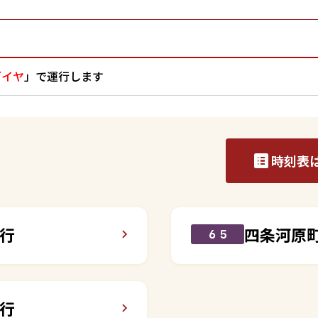
ダイヤ
」で運行します
時刻表
行
四条河原
６５
行