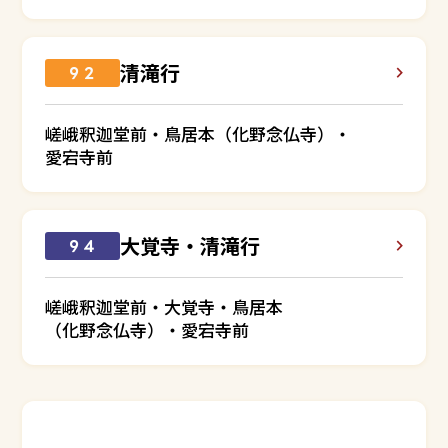
清滝行
９２
嵯峨釈迦堂前・鳥居本（化野念仏寺）・
愛宕寺前
大覚寺・清滝行
９４
嵯峨釈迦堂前・大覚寺・鳥居本
（化野念仏寺）・愛宕寺前