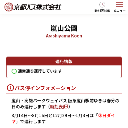
時刻表検索
メニュー
嵐山公園
Arashiyama Koen
運行情報
通常通り運行しています
通
バス停インフォメーション
嵐山・高雄パークウェイバス 阪急嵐山駅前ゆきは春分の
日のみ運行します（
時刻表
）
8月14日～8月16日と12月29日～1月3日は「
休日ダイ
ヤ
」で運行します