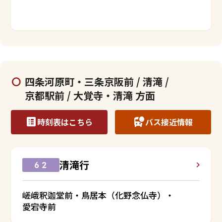
四条河原町・三条京阪前 / 清滝 /
京都駅前 / 大覚寺・清滝 方面
時刻表はこちら
バス接近情報
清滝行
６２
嵯峨釈迦堂前・鳥居本（化野念仏寺）・
愛宕寺前