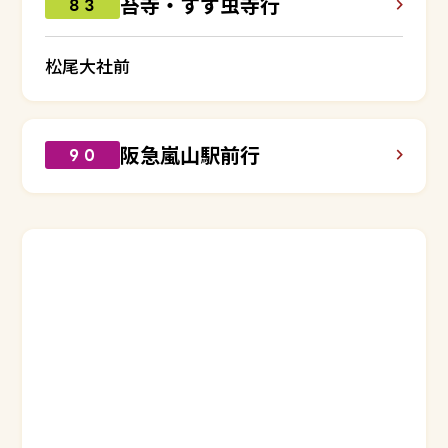
苔寺・すず虫寺行
８３
松尾大社前
阪急嵐山駅前行
９０