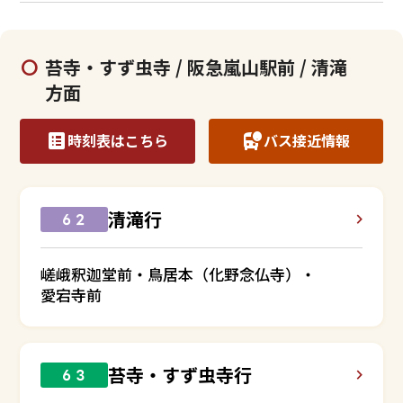
苔寺・すず虫寺 / 阪急嵐山駅前 / 清滝
方面
時刻表はこちら
バス接近情報
清滝行
６２
嵯峨釈迦堂前・鳥居本（化野念仏寺）・
愛宕寺前
苔寺・すず虫寺行
６３