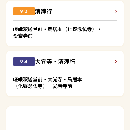
清滝行
９２
嵯峨釈迦堂前・鳥居本（化野念仏寺）・
愛宕寺前
大覚寺・清滝行
９４
嵯峨釈迦堂前・大覚寺・鳥居本
（化野念仏寺）・愛宕寺前