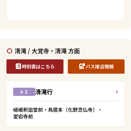
清滝 / 大覚寺・清滝 方面
時刻表はこちら
バス接近情報
清滝行
６２
嵯峨釈迦堂前・鳥居本（化野念仏寺）・
愛宕寺前