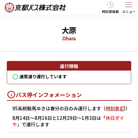
時刻表検索
メニュー
大原
Ohara
運行情報
通常通り運行しています
通
バス停インフォメーション
95系統鞍馬ゆきは春分の日のみ運行します（
時刻表
）
8月14日～8月16日と12月29日～1月3日は「
休日ダイ
ヤ
」で運行します