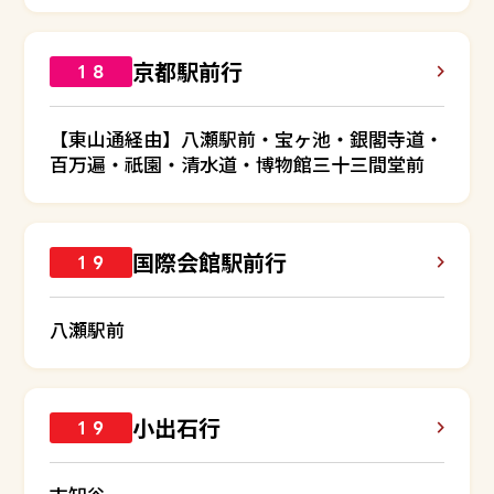
京都駅前行
１８
【東山通経由】八瀬駅前・宝ヶ池・銀閣寺道・
百万遍・祇園・清水道・博物館三十三間堂前
国際会館駅前行
１９
八瀬駅前
小出石行
１９