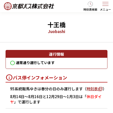
時刻表検索
メニュー
十王橋
Juobashi
運行情報
通常通り運行しています
通
バス停インフォメーション
95系統鞍馬ゆきは春分の日のみ運行します（
時刻表
）
8月14日～8月16日と12月29日～1月3日は「
休日ダイ
ヤ
」で運行します