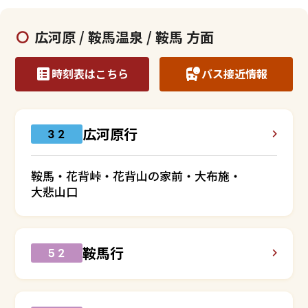
広河原 / 鞍馬温泉 / 鞍馬 方面
時刻表はこちら
バス接近情報
広河原行
３２
鞍馬・花背峠・花背山の家前・大布施・
大悲山口
鞍馬行
５２