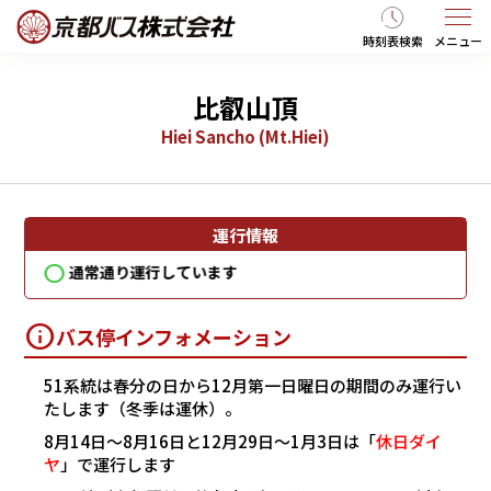
時刻表検索
メニュー
比叡山頂
Hiei Sancho (Mt.Hiei)
運行情報
通常通り運行しています
通
バス停インフォメーション
51系統は春分の日から12月第一日曜日の期間のみ運行い
たします（冬季は運休）。
8月14日～8月16日と12月29日～1月3日は「
休日ダイ
ヤ
」で運行します