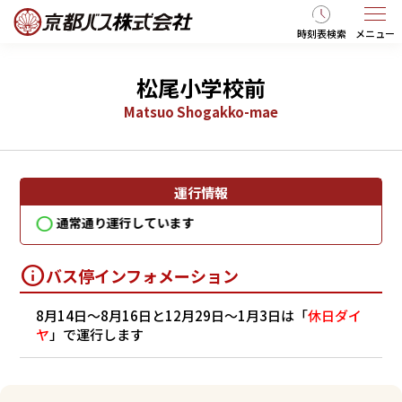
時刻表検索
メニュー
松尾小学校前
Matsuo Shogakko-mae
運行情報
通常通り運行しています
通
バス停インフォメーション
8月14日～8月16日と12月29日～1月3日は「
休日ダイ
ヤ
」で運行します