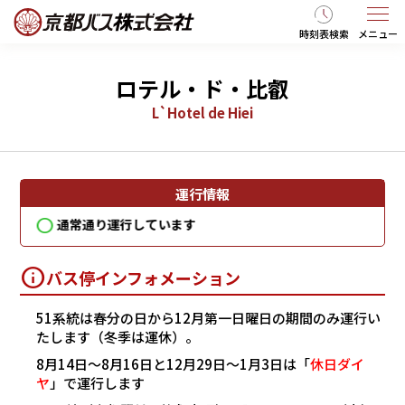
時刻表検索
メニュー
ロテル・ド・比叡
L`Hotel de Hiei
運行情報
通常通り運行しています
通
バス停インフォメーション
51系統は春分の日から12月第一日曜日の期間のみ運行い
たします（冬季は運休）。
8月14日～8月16日と12月29日～1月3日は「
休日ダイ
ヤ
」で運行します