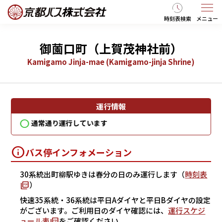
時刻表検索
メニュー
御薗口町（上賀茂神社前）
Kamigamo Jinja-mae (Kamigamo-jinja Shrine)
運行情報
通常通り運行しています
通
バス停インフォメーション
30系統出町柳駅ゆきは春分の日のみ運行します（
時刻表
）
快速35系統・36系統は平日Aダイヤと平日Bダイヤの設定
がございます。ご利用日のダイヤ確認には、
運行スケジ
ュール表
をご確認ください。