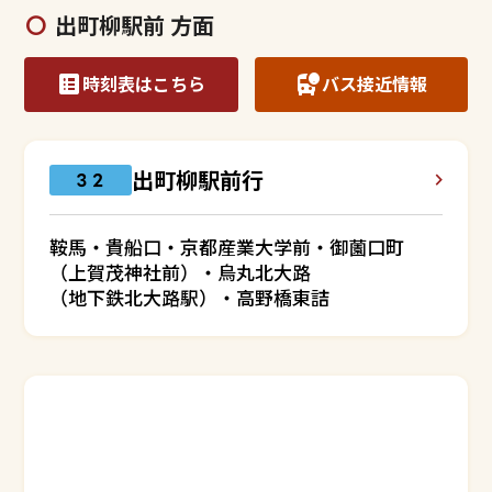
出町柳駅前 方面
時刻表はこちら
バス接近情報
出町柳駅前行
３２
鞍馬・貴船口・京都産業大学前・御薗口町
（上賀茂神社前）・烏丸北大路
（地下鉄北大路駅）・高野橋東詰