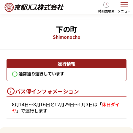
時刻表検索
メニュー
下の町
Shimonocho
運行情報
通常通り運行しています
通
バス停インフォメーション
8月14日～8月16日と12月29日～1月3日は「
休日ダイ
ヤ
」で運行します